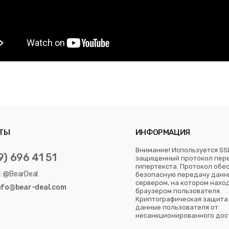
ТЫ
ИНФОРМАЦИЯ
Внимание! Используется SS
9) 696 41 51
защищенный протокол пер
гипертекста. Протокол обе
: @BearDeal
безопасную передачу данн
сервером, на котором наход
info@bear-deal.com
браузером пользователя.
Криптографическая защита
данные пользователя от
несанкционированного дос