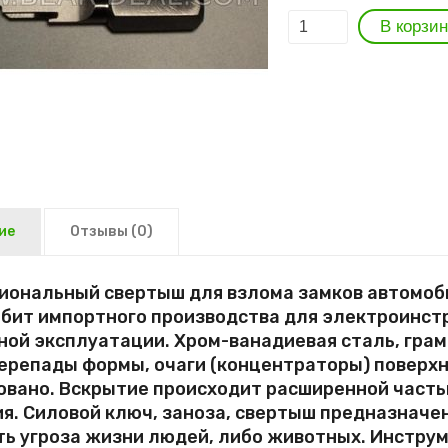
ие
Отзывы
(0)
иональный свертыш для взлома замков автомоби
 бит импортного производства для электроинст
ой эксплуатации. Хром-ванадиевая сталь, грам
перепады формы, очаги (концентраторы) поверх
овано. Вскрытие происходит расширенной часть
я. Силовой ключ, заноза, свертыш предназначе
ть угроза жизни людей, либо животных. Инстру